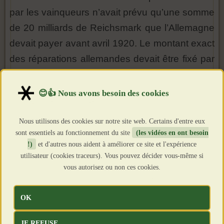
par les vainqueurs n’avait prévu qu’une somme
de 20 milliards de Reichsmark que l’Allemagne
devait payer avant avril 1920. Le montant exact
des réparations allemandes devait être fixé par
une commission interalliés.
En avril 1921, les Alliés décidèrent d’adopter le
plan de paiement de Londres, élaboré par la
Nous utilisons des cookies sur notre site web. Certains d'entre eux
dire commission. Selon ce plan, le montant total
sont essentiels au fonctionnement du site
(les vidéos en ont besoin
!)
et d'autres nous aident à améliorer ce site et l'expérience
des réparations était fixé à 132 milliards de
utilisateur (cookies traceurs). Vous pouvez décider vous-même si
Reichsmark, ce qui correspond à quelque 700
vous autorisez ou non ces cookies.
milliards d’euro actuels. Ce montant
correspondait à un compromis suggéré par la
OK
Belgique, tandis que les Français et les Italiens
JE REFUSE