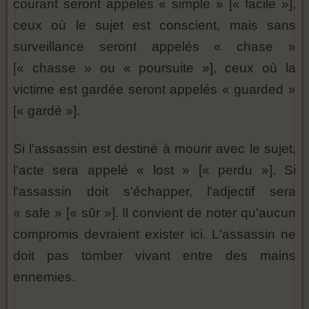
courant seront appelés « simple » [« facile »],
ceux où le sujet est conscient, mais sans
surveillance seront appelés « chase »
[« chasse » ou « poursuite »], ceux où la
victime est gardée seront appelés « guarded »
[« gardé »].
Si l'assassin est destiné à mourir avec le sujet,
l'acte sera appelé « lost » [« perdu »]. Si
l'assassin doit s'échapper, l'adjectif sera
« safe » [« sûr »]. Il convient de noter qu'aucun
compromis devraient exister ici. L'assassin ne
doit pas tomber vivant entre des mains
ennemies.