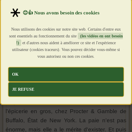
écrira : « Eh bien, trois mois avant ma
naissance, ma mère perdit ses deux autres
enfants et je pense que ce double décès est la
Nous utilisons des cookies sur notre site web. Certains d'entre eux
première choses qui m'advint, bien que je ne
sont essentiels au fonctionnement du site
(les vidéos en ont besoin
sache pas exactement comment. Je pense que
!)
et d'autres nous aident à améliorer ce site et l'expérience
c'est à partir de ce moment-là que je
utilisateur (cookies traceurs). Vous pouvez décider vous-même si
vous autorisez ou non ces cookies.
commençais à être écrivain ».
Edward Fitzgerald, qui de l'avis même de son
OK
fils, va porter toute sa vie la défaite des
JE REFUSE
Confédérés, accepte à son corps défendant un
emploi de commis dans le commerce de
l'épicerie en gros, chez Procter & Gamble de
Buffalo, État de New York. La paie n'est pas
énorme, mais elle a le mérite d'exister. Et puis