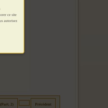
u
orer ce site
us autorisez
Part. 2)
Précédent