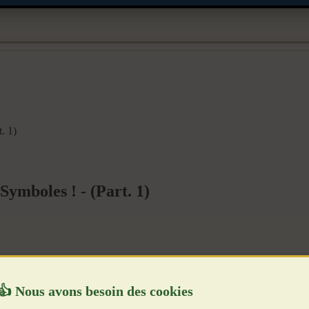
. 1)
ymboles ! - (Part. 1)