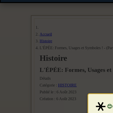
Accueil
Histoire
L'ÉPÉE: Formes, Usages et Symboles ! - (Part
Histoire
L'ÉPÉE: Formes, Usages et S
Détails
Catégorie :
HISTOIRE
Publié le : 6 Août 2023
Création : 6 Août 2023