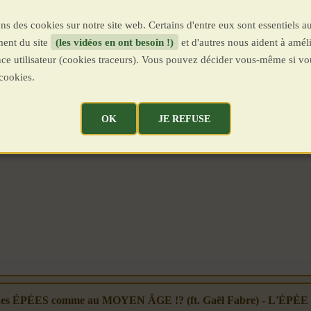
ns des cookies sur notre site web. Certains d'entre eux sont essentiels a
ent du site
(les vidéos en ont besoin !)
et d'autres nous aident à améli
ence utilisateur (cookies traceurs). Vous pouvez décider vous-même si vo
cookies.
OK
JE REFUSE
 des ÉPÉES comme au MOYEN ÂGE !? (ft. Gaël Fabre) - L'ÉPÉE (