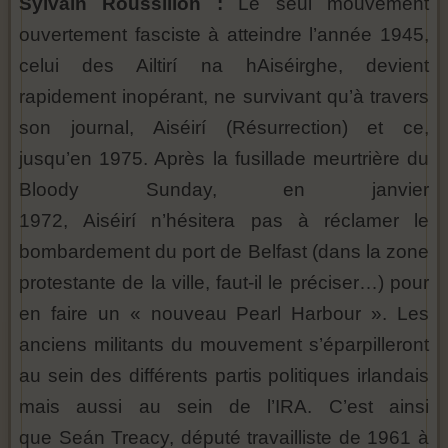
Sylvain Roussillon :
Le seul mouvement
ouvertement fasciste à atteindre l’année 1945,
celui des Ailtirí na hAiséirghe, devient
rapidement inopérant, ne survivant qu’à travers
son journal, Aiséirí (Résurrection) et ce,
jusqu’en 1975. Après la fusillade meurtrière du
Bloody Sunday, en janvier
1972, Aiséirí n’hésitera pas à réclamer le
bombardement du port de Belfast (dans la zone
protestante de la ville, faut-il le préciser…) pour
en faire un « nouveau Pearl Harbour ». Les
anciens militants du mouvement s’éparpilleront
au sein des différents partis politiques irlandais
mais aussi au sein de l’IRA. C’est ainsi
que Seán Treacy, député travailliste de 1961 à