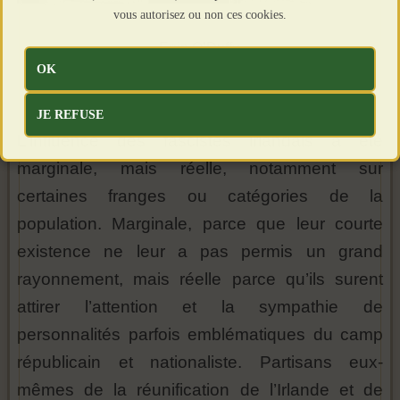
vous autorisez ou non ces cookies.
Eoin O’Duffy,
OK
JE REFUSE
L’influence des fascistes irlandais a été
marginale, mais réelle, notamment sur
certaines franges ou catégories de la
population. Marginale, parce que leur courte
existence ne leur a pas permis un grand
rayonnement, mais réelle parce qu’ils surent
attirer l’attention et la sympathie de
personnalités parfois emblématiques du camp
républicain et nationaliste. Partisans eux-
mêmes de la réunification de l’Irlande et de