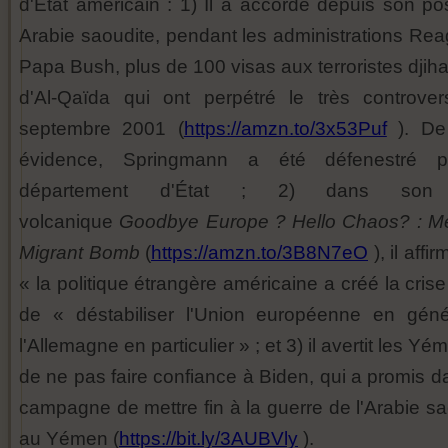
d'État américain : 1) Il a accordé depuis son po
Arabie saoudite, pendant les administrations Rea
Papa Bush, plus de 100 visas aux terroristes djih
d'Al-Qaïda qui ont perpétré le très controve
septembre 2001 (
https://amzn.to/3x53Puf
). De
évidence, Springmann a été défenestré p
département d'État ; 2) dans son 
volcanique
Goodbye Europe ? Hello Chaos? : Me
Migrant Bomb
(
https://amzn.to/3B8N7eO
), il affi
« la politique étrangère américaine a créé la crise
de « déstabiliser l'Union européenne en géné
l'Allemagne en particulier » ; et 3) il avertit les Yé
de ne pas faire confiance à Biden, qui a promis d
campagne de mettre fin à la guerre de l'Arabie sa
au Yémen (
https://bit.ly/3AUBVly
).