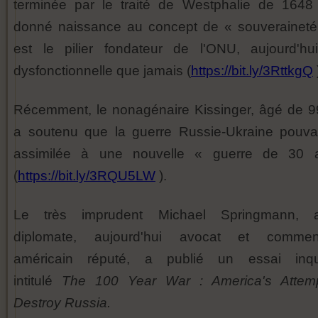
terminée par le traité de Westphalie de 1648
donné naissance au concept de « souveraineté
est le pilier fondateur de l'ONU, aujourd'hu
dysfonctionnelle que jamais (
https://bit.ly/3RttkgQ
Récemment, le nonagénaire Kissinger, âgé de 9
a soutenu que la guerre Russie-Ukraine pouvai
assimilée à une nouvelle « guerre de 30 
(
https://bit.ly/3RQU5LW
).
Le très imprudent Michael Springmann, a
diplomate, aujourd'hui avocat et comment
américain réputé, a publié un essai inqui
intitulé
The 100 Year War : America's Attem
Destroy Russia.