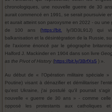
chronologiques, une nouvelle guerre de 30 ans
aurait commencé en 1991, se serait poursuivie e
et aurait atteint son paroxysme en 2022 - ou une 
de 100 ans (
https://bit.
ly/3D3L91J) qui vi
balkanisation et la désintégration de la Russie, s
de l'axiome énoncé par le géographe britanniq
Halford J. Mackinder en 1904 dans son livre
Geog
as the Pivot of History
(
https://bit.ly/3BrfXs5
) ».
Au début de « l'Opération militaire spéciale » 
Poutine) visant à dénazifier et démilitariser l'ent
qu'est Ukraine, j'ai postulé qu'il pourrait s'agi
nouvelle « guerre de 30 ans » - comme celle
opposé les protestants aux catholiques et