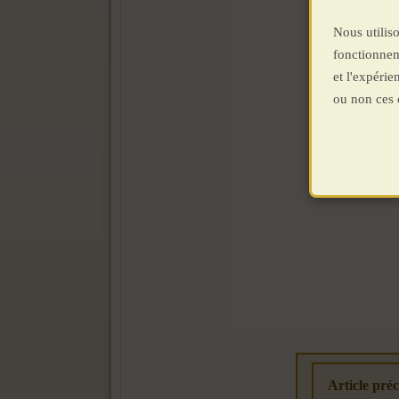
Nous utiliso
fonctionnem
et l'expéri
ou non ces 
Article préc