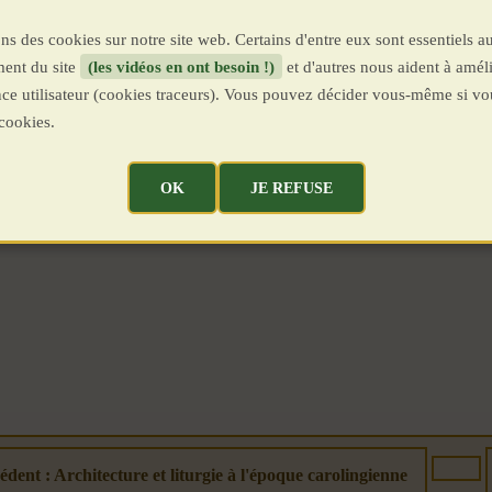
ns des cookies sur notre site web. Certains d'entre eux sont essentiels a
ent du site
(les vidéos en ont besoin !)
et d'autres nous aident à améli
ence utilisateur (cookies traceurs). Vous pouvez décider vous-même si vo
cookies.
OK
JE REFUSE
édent : Architecture et liturgie à l'époque carolingienne