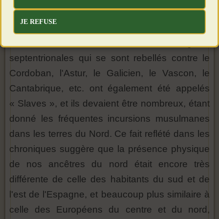
le service, l'administration et pour le plaisir. En
JE REFUSE
raison de leur grande ressemblance physique
avec eux, les habitants des régions
septentrionales qui se sont rebellés contre le
Cordoban, l'Astur, le Galicien, le Vascon, le
Cantabrique, etc. ont également été appelés
« Slaves », et ils devaient être nombreux, étant
donné les fréquentes incursions musulmanes
dans les terres du Nord. Ce fait reflété dans les
chroniques suggère que la présence physique
de nos ancêtres du nord était encore très
différente de celle des habitants du sud et de
l'est de l'Espagne, et beaucoup plus similaire à
celle des Européens du centre et du nord,