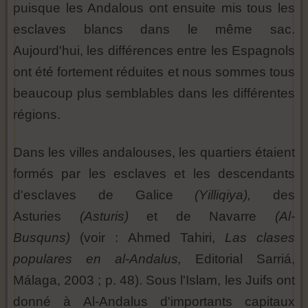
puisque les Andalous ont ensuite mis tous les
esclaves blancs dans le même sac.
Aujourd'hui, les différences entre les Espagnols
ont été fortement réduites et nous sommes tous
beaucoup plus semblables dans les différentes
régions.
Dans les villes andalouses, les quartiers étaient
formés par les esclaves et les descendants
d'esclaves de Galice
(Yilliqiya),
des
Asturies
(Asturis)
et de Navarre
(Al-
Busquns)
(voir : Ahmed Tahiri,
Las clases
populares en al-Andalus,
Editorial Sarriá,
Málaga, 2003 ; p. 48). Sous l'Islam, les Juifs ont
donné à Al-Andalus d'importants capitaux