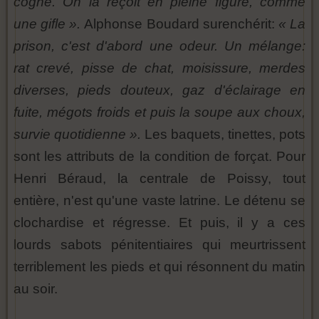
cogne. On la reçoit en pleine figure, comme
une gifle ».
Alphonse Boudard surenchérit:
« La
prison, c'est d'abord une odeur. Un mélange:
rat crevé, pisse de chat, moisissure, merdes
diverses, pieds douteux, gaz d'éclairage en
fuite, mégots froids et puis la soupe aux choux,
survie quotidienne ».
Les baquets, tinettes, pots
sont les attributs de la condition de forçat. Pour
Henri Béraud, la centrale de Poissy, tout
entière, n'est qu'une vaste latrine. Le détenu se
clochardise et régresse. Et puis, il y a ces
lourds sabots pénitentiaires qui meurtrissent
terriblement les pieds et qui résonnent du matin
au soir.