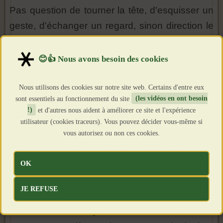
Pas question de tourner la tête, d'esquisser un
geste, d'échanger un regard, sinon direction le
« prétoire de justice disciplinaire » et le mitard,
une prison dans la prison. Et puis, surpassant
en horreur le mitard, il y a la salle de discipline,
lieu de tourments et de sévices infligés dans
Nous utilisons des cookies sur notre site web. Certains d'entre eux
sont essentiels au fonctionnement du site
(les vidéos en ont besoin
l'esprit des bagnes africains de l'armée
!)
et d'autres nous aident à améliorer ce site et l'expérience
française. Pierre-Denis raconte que
,
utilisateur (cookies traceurs). Vous pouvez décider vous-même si
« chaussés de sabots trop petits afin de
vous autorisez ou non ces cookies.
meurtrir un peu plus les pieds, les punis
OK
arpentent au pas cadencé la salle, en une
ronde de loques hébétées de souffrance et
JE REFUSE
d'épuisement »,
parcourant jusqu'à 40
kilomètres dans la journée. Certains, roués de