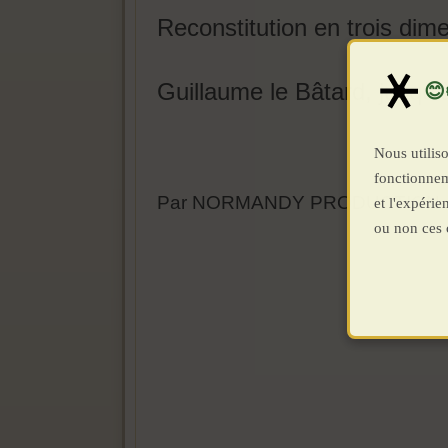
Reconstitution en trois di
Guillaume le Bâtard, jusqu'à
Nous utiliso
fonctionnem
Par NORMANDY PRODUCTION
et l'expéri
ou non ces 