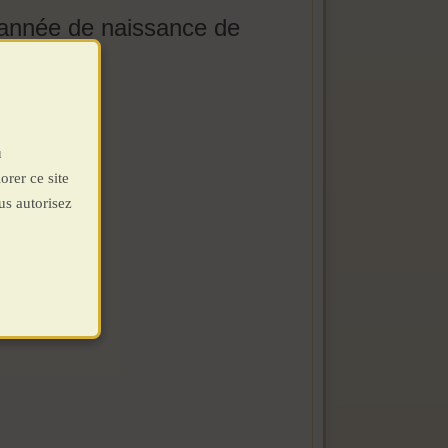
, année de naissance de
u
orer ce site
us autorisez