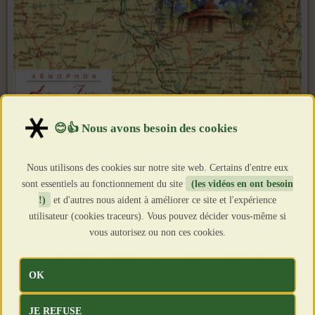
Nous utilisons des cookies sur notre site web. Certains d'entre eux
On dit que le métier de mercenaire est, après
sont essentiels au fonctionnement du site
(les vidéos en ont besoin
l’espionnage et la prostitution, le plus vieux métier du
!)
et d'autres nous aident à améliorer ce site et l'expérience
monde. Avec un grand ancêtre : Xénophon et ses dix
utilisateur (cookies traceurs). Vous pouvez décider vous-même si
mille Grecs qui se mirent au service de Cyrus le Jeune,
vous autorisez ou non ces cookies.
fils du roi des Perses, et en bisbille avec son frère
Ataxerxès II.
OK
L'histoire a retenu les surnoms de ces soldats de fortune?
JE REFUSE