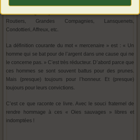
– et le plus souvent d’infortune – qui, tout au long des
siècles ont guerroyé sous tous les cieux : Frondeurs,
Routiers, Grandes Compagnies, Lansquenets,
Condottieri, Affreux, etc.
La définition courante du mot « mercenaire » est : « Un
homme qui se bat pour de l’argent dans une cause qui ne
le concerne pas. » C'est très réducteur. D’abord parce que
ces hommes se sont souvent battus pour des prunes.
Mais (presque) toujours pour l’honneur. Et (presque)
toujours pour leurs convictions.
C’est ce que raconte ce livre. Avec le souci fraternel de
rendre hommage à ces « Oies sauvages » libres et
indomptées !