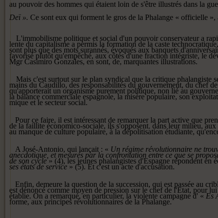
au pou­
voir des hommes qui étaient loin
de s'être illustrés dans la gu
Deï ».
Ce sont eux qui forment le
gros de la Phalange « officielle »,
L'immobilisme politique et so­cial d'un pouvoir conservateur a rap
lente du capitalisme a permis la formation de la caste technocratique, 
sont plus que des mots surannés, évoqués aux banquets d'anniversaire.
fa­vorisé plutôt qu'empêché, aux cô­tés d'une fraction intégriste, le
Mgr Casimiro Gonzales, en sont, de, marquantes illustrations.
Mais c'est surtout sur le plan syn­dical que la critique phalangiste 
mains du Caudillo, des respon­sabilités du gouvernement, du chef de l'
qu'apporterait un orga­nisme purement politique, non lié au gouverne
la balance commerciale espagnole, la misère populaire, son exploitatio
mique et le secteur social.
Pour ce faire, il est intéressant
de remarquer la part active que
pren
de la faillite
économico-sociale, ils s'opposent
,
dans leur milieu, aux
au manque de culture popu­
laire, à la dépolitisation étudiante,
qu'enc
A
José-Antonio, qui lançait : «
Un
régime révolutionnaire ne trou
anecdotique, et mesurés par la
confrontation entre ce que se pro
pos
de son cycle
» (4), les jeu­
nes phalangistes d'Espagne répon­
dent en é
ses états de ser­
vice
» (5). Et c'est un acte d'accu­
sation.
Enfin, demeure la question de la
succession, qui est passée au cri­
b
est dénoncé comme
moyen de pression sur le chef de
l'Etat, pour l
établie. On a re­
marqué, en particulier, la violente
campagne d' «
Es 
forme, aux
principes révolutionnaires de la
Phalange.