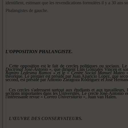
identifient, estimant que les revendications formulées il y a 30 ans so
Phalangistes de gauche.
L'OPPOSITION PHALANGISTE.
Cette opposition est le fait de cercles politiques ou sociaux. Le 
Doctrinal José-Antonio
», que dirigent Luis Gonzales Vincen et son
Ramiro Ledesma
Ramos »
et le «
Centre Social Ma­
nuel Mateo
théorique. Le premier est présidé par Juan Aparicio Lopez, que s
second, est présidé par Antonio Zaragoza Rodriguez et José Hernand
Ces cercles s'adressent surtout
aux étudiants et aux travailleurs,
sections importantes dans les
Universités. Le cercle José-Antonio
e
l'intéressante revue
«
Correo Universitario
», Juan van Halen.
L'ŒUVRE DES CONSERVATEURS.