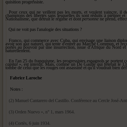
quisition progressiste.
Pour ceux qui ne veillent pas les morts, et veulent vaincre, il de
champions des libertés sans lesquelles ils sont réduits à piétiner et
Nationalisme, que détruit le régime et dont
personne
ne prend, effec
Qui ne voit pas l'analogie des situations ?
Franco, qui commerce avec Cuba, qui envisage une liaison diploma
avoir son gaz naturel, qui tente d'entrer au Marché Commun, et reço
portés au pouvoir par une insurrection, issue d'Afrique du Nord et dé
naturellement.
En l'an 25 du franquisme, les progressistes espagnols se portent c
capital
», est interdit. Mais, comme un De Gaulle qui fêterait le 13 
tombe de celui que les rouges ont assas­siné et qu'il voudrait bien défi
Fabrice Laroche
Notes :
(2) Manuel Cantarero del Castillo. Confé­rence au Cercle José-An
(3) Orden Nuevo », n° 1, mars 1964.
(4) Cortès, 6 juin 1934.