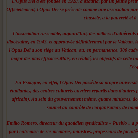
L'Opus Deï a été fondée en 1928, à Madrid, par un jeune prêtre
Officiellement, l'Opus Deï se présente comme une association pureme
chasteté, à la pauvreté et à
L'association rassemble, au­jourd'hui, des milliers d'adhé­rent
diocésaine, en 1943, et ap­prouvée définitivement par le Vatican, l
l'Opus Deï a son siège au Vatican, ou, en permanence, 300 cadres
major des plus efficaces.Mais, en réalité, les objectifs de cett
l'Es
En Espagne, en effet, l'Opus Deï possède sa propre université,
étudiantes, des centres culturels ouvriers répartis dans d'autre
africain). Au sein du gouver­nement même, quatre ministres, do
soumet au contrôle de l'organisation, de nom
Emilio Romero, directeur du quotidien syndicaliste « Pueblo » a pu 
par l'entremise de ses membres, ministres, professeurs de facul