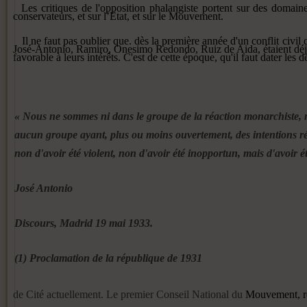
Les critiques de l'opposition pha­langiste portent sur des domain
conservateurs, et sur l’Etat, et sur le Mouvement.
Il ne faut pas oublier que. dès la
première année d'un conflit civil
José-Antonio, Ramiro, Onesimo Redondo, Ruiz de Aida,
étaient dé
favorable à
leurs intérêts. C'est de cette épo­
que, qu'il faut dater les 
« Nous ne sommes ni dans le groupe de la réaction mo­narchiste, ni
aucun groupe ayant, plus ou moins ouvertement, des intentions ré
non
d'avoir été violent, non
d'avoir été inopportun, mais d'avoir été
José Antonio
Discours, Madrid 19 mai 1933.
(1) Proclamation de la république de 1931
de Cité actuellement. Le premier Conseil National du
Mouvement, ré