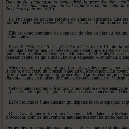
Dans un état phalangiste ou syn­
dicaliste, la grève doit être inter­
di
vertical n'est pas conçu pour un Etat capitaliste, comme
celui où n
du côté des pa­
trons
...» (9).
La Phalange de gauche éprouve de grandes difficultés. Elle est n
ouvrière réellement sérieuse. Elle doit survivre au franquisme et po
Elle est donc contrainte de s'opposer de plus en plus au ré­gime. Ce
technocrates.
En avril 1964, le n° 8 de «
Es
Asi
» a été saisi. Le 10 juin, la po
continuait à l'impri­mer. Le prétexte donné était que «
Es Asi
» n'ava
que celle du ministre-secrétaire du Mouvement, M. Solis Ruiz, étant 
pression capitaliste qui a mis l'Etat sous séquestre », en­traînait, quel
Mieux encore, au moment où il formait avec les requêtes une «
A
Antonio,
a été exclu du Conseil National du Mouvement. En re­vanche
de don Juan de Bourbon et du prince Juan Carlos, était nommé déput
dialogue
», ancien ministre de Franco, ex-ambassadeur au Vatican, a
Cette situation explique, à la fois, la modération de la Phalange d
», de la vie politique espagnole. Il n'y a pas là de con­cession à l'id
Et l'on touche là à une question qui dépasse le cadre espagnol et q
Dans l'avant-guerre, leurs prédé­cesseurs défendaient un héritage
d'Occident, dont les mouve­ments nationalistes sont les porte-paroles
Derrière
les oripeaux démocratiques — et
le danger n'est plus dan