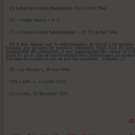
(5) Lettre des jeunes phalangistes, du 14 avril 1964.
(6} « Orden Nuevo » n° 1.
(7) « Europe-Action hebdomadaire », n° 20,18 mai 1964.
(8) II faut signaler que la réglementation du travail a été prom
heurtant aux groupes de pression, (industrie, Opus Deï) du gouve
comptabilité des entreprises, et une augmen­tation des salaire de 2
d'une loi sur le plan de transformation des charbonnages, un projet-
leur date de location et non de leur état (salubrité, . exiguïté...) !
(9) « Le Monde », 30 mai 1964.
(10) « ABC », 31 juillet 1935.
(11) Cortès, 19 décembre 1933.
QU