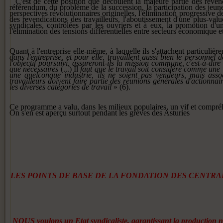
C'est de cette position que décou­lent la majeure partie des reven
référendum, du problè­me de la succession, la participa­tion des jeunes
pers­pectives révolutionnaires originelles, l'élimination progressive de
des revendications des travailleurs, l'aboutissement d'une plus-val
syndicales, contrôlées par les ouvriers et à eux, la promotion d'un
l'élimination des tensions différentielles en­tre secteurs économique et
Quant à l'entreprise elle-même, à laquelle ils s'attachent particuliè
dans l'entreprise, et
pour elle, travaillent aussi bien le
personnel d
l'objectif pour­
suivi, assureront-ils la mission
commune, c'est-à-dire 
que nécessaires
(...) Il
faut que le travail soit considéré comme une
une quelconque indus­
trie, ils ne soient pas vendeurs,
mais asso
travailleurs doivent fai­re partie des réunions générales d'actionnair
les diverses caté­
gories de travail
» (6).
Ce programme a valu, dans les milieux populaires, un vif et com­préhe
On s'en est aperçu surtout pendant les grèves des Asturies
LES POINTS DE BASE DE LA FONDATION DES CENTR
NOUS voulons un Etat syndicaliste, garantissant la production nati