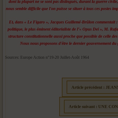
dont la plupart ne se sont pas distingués, durant la guerre ci­vil
nous semble dif­ficile que l'on puisse se situer à tous ces postes i
Et, dans « Le Figaro », Jacques Guillemé-Brûlon com­mentait : «
politique, le plus éminent éditorialiste de l’« Opus Deï », M. Ra
structure constitution­nelle aussi proche que possi­ble de celle d
Nous nous proposons d'être le der­nier gouvernement du g
Sources: Europe Action n°19-20 Juillet-Août 1964
Article précédent : JEAN
Article suivant : UN