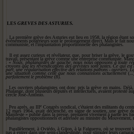
LES
GREVES DES ASTURIES.
La première grève des Asturies eut lieu en 1958, la région étant so
événements posté­rieurs sont le prolongement direct. Mais le fait nouv
communiste, et l'implantation proportion­nelle des phalangistes.
Il est assez curieux et révélateur, que, pour briser la grève, le g
travail, présentant la grève comme une entreprise com­muniste. Man
: «
Nous,
phalangistes de gauche, nous nous
opposons à toute ré
croyons que
les revendications des grévistes
sont justes. Ce qui est
part,
une régularisation effective des
relations patrons - ouvriers. 
une situation comme
celle que nous connaissons actuellement
(..
parfaitement le pro­
blème
(8).
Les ouvriers phalangistes ont
donc pris la grève en mains. Déjà
Phalange, dont plusieurs députés
et intellectuels, avaient protesté
au
cercle José-Antonio.
e
Peu
après, au III
Congrès syndical, c'étaient des militants du cent
12 mars 1964, avait déclen­
ché, en signe de soutien, une grève
d
Manifeste » publié dans la
presse, prenaient vivement à par­
tie les 
phalangistes
oppositionnels et adressée au
ministre du Mouvement, 
Parallèlement, à Oviédo, à Gijon, à la Falguerra, où se trou­vent l
pas à entrer dans une semi-clandestinité, pour stimuler leurs camarad