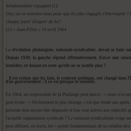
hebdomadaire espagnol (1).
Oui, où en sommes-nous pour que les plus engagés s'interrogent ?
chaque jours' éloigner de lui?
(1) « Juan-Pérez » 10 avril 1964
La
révolution phalangiste, natio­
nale-syndicaliste, devait se
faire s
Depuis
1939, la gauche répond affirmati­
vement. Est-ce une rais
remédier, en faisant en sorte qu'elle
ne se justifie plus ?
Il est certain que les faits, le contexte politique, ont changé dans l
d'un gouvernement ; il en est presque le remords.
En 1964, un responsable de la Phalange peut lancer : « nous n'avon
peut écrire : « l'évé­nement le plus étrange, c'est que trente ans après
présente doit encore être dépassée si l'on veut arriver aux objectifs qu
l'actuelle organisation syndicale ? Le national-syndicalisme exige 
peut diffuser, en tracts, les « points fondamentaux de la création des