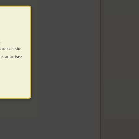
u
orer ce site
us autorisez