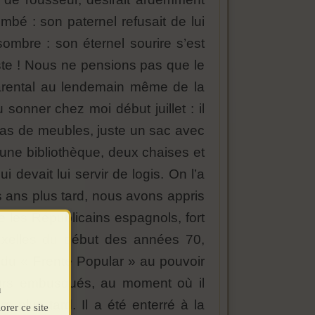
ombé : son paternel refusait de lui
ombre : son éternel sourire s’est
iste ! Nous ne pensions pas que le
 parental au lendemain même de la
u sonner chez moi début juillet : il
 pas de meubles, juste un sac avec
 une bibliothèque, deux chaises et
devait lui servir de logis. On l’a
s ans plus tard, nous avons appris
ue les Républicains espagnols, fort
uxelles du début des années 70,
 du « Frente Popular » au pouvoir
eurs embusqués, au moment où il
u
 plus tard. Il a été enterré à la
orer ce site