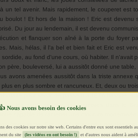
 à un tel avenir. Mais rapidement, le couperet est t
u boulot ! Et hors de la maison ! Eric est devenu s
it brisé. Du jour au lendemain, il est devenu commun
exécution et flanquer son aîné à la porte du foyer
 Mais, hélas, il l’a bel et bien fait et Eric est ven
 sordide, au fond d’une cours, où habiter. Il n’avait
on père, bouleversé, lui a aussitôt donné une table,
s avons amenées aussitôt dans la triste annexe qui 
e plus en plus sombre et rancuneux. Et, deux ou troi
é volontaire pour servir de passeur à l’ETA basque, q
quasi les seuls militants communistes dans le Br
olitique capable de ramener une mouture modernisée
ost-franquisme. Eric a été descendu par des tir
ns des cookies sur notre site web. Certains d'entre eux sont essentiels a
s Pyrénées. On a retrouvé son corps quelques jours
ent du site
(les vidéos en ont besoin !)
et d'autres nous aident à améli