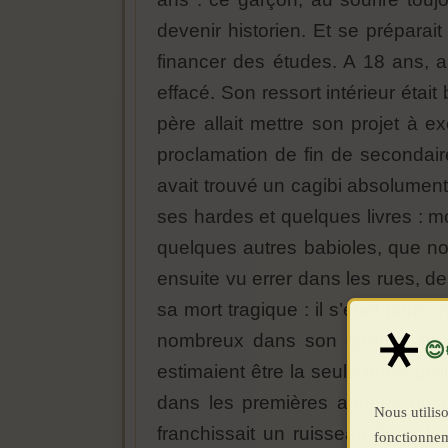
devenir historien. Et se préparait
financer des études. A 18 ans, a
effacé. Son ressort intérieur éta
père allait mettre son projet à 
proclamation de fin de secondaires.
avait trouvé un cagibi absolument
ses hardes et quelques livres : m
quelques autres babioles, que nou
ensuite vu errer dans les rues, d
sa mort tragique : il s’était port
nombreux dans son quartier et 
estimaient être la seule force p
dans les premières années du p
Nous utiliso
franchissait un ruisseau dans le
fonctionnem