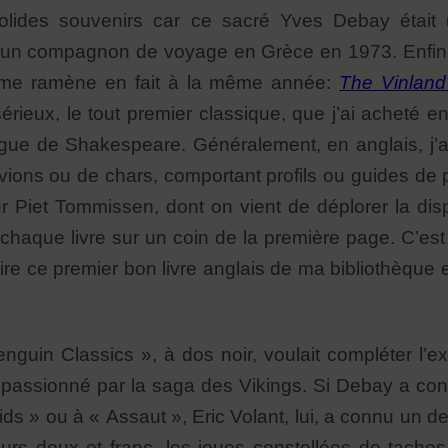
olides souvenirs car ce sacré Yves Debay était
 et un compagnon de voyage en Grèce en 1973. Enfin
me ramène en fait à la même année:
The Vinland
 sérieux, le tout premier classique, que j’ai acheté 
ngue de Shakespeare. Généralement, en anglais, j’a
ions ou de chars, comportant profils ou guides de pe
Piet Tommissen, dont on vient de déplorer la disp
e chaque livre sur un coin de la première page. C’es
 ce premier bon livre anglais de ma bibliothèque et
Penguin Classics », à dos noir, voulait compléter l’
passionné par la saga des Vikings. Si Debay a conn
aids » ou à « Assaut », Eric Volant, lui, a connu un d
ours doux et franc, les joues constellées de tache