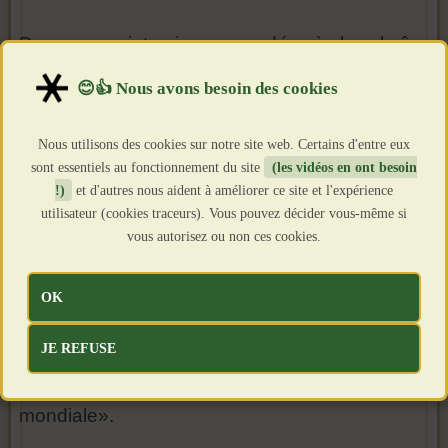
Dans une interview accordée à la chaîne
publique STVR, Fico a clairement indiqué que
tant qu'il serait en fonction, il ferait tout son
possible pour bloquer toute tentative
Nous utilisons des cookies sur notre site web. Certains d'entre eux
d'adhésion de l'Ukraine à l'Alliance atlantique.
sont essentiels au fonctionnement du site
(les vidéos en ont besoin
!)
et d'autres nous aident à améliorer ce site et l'expérience
Selon lui, une telle adhésion nécessiterait
utilisateur (cookies traceurs). Vous pouvez décider vous-même si
l'approbation des parlements de chaque État
vous autorisez ou non ces cookies.
membre de l'OTAN, et son parti, SMER –
social-démocratie, s'engage à voter contre
OK
cette initiative. Fico a averti que l'élargissement
JE REFUSE
de l'OTAN dans ce contexte pourrait «créer les
conditions propices à une Troisième Guerre
mondiale».