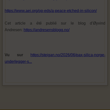
https://www.aei.org/op-eds/a-peace-etched-in-silicon/
Cet article a été publié sur le blog d’Øyvind
Andresen:
https://andresensblogg.no/
Vu sur
https://steigan.no/2026/06/pax-silica-norge-
underlegger-s...