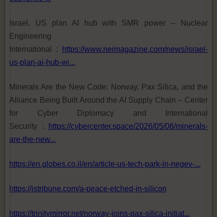
Israel, US plan AI hub with SMR power – Nuclear
Engineering
International :
https://www.neimagazine.com/news/israel-
us-plan-ai-hub-wi...
Minerals Are the New Code: Norway, Pax Silica, and the
Alliance Being Built Around the AI Supply Chain – Center
for Cyber Diplomacy and International
Security :
https://cybercenter.space/2026/05/06/minerals-
are-the-new...
https://en.globes.co.il/en/article-us-tech-park-in-negev-...
https://jstribune.com/a-peace-etched-in-silicon
https://trinitymirror.net/norway-joins-pax-silica-initiat...