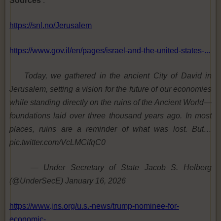
Sources
:
https://snl.no/Jerusalem
https://www.gov.il/en/pages/israel-and-the-united-states-...
Today, we gathered in the ancient City of David in
Jerusalem, setting a vision for the future of our economies
while standing directly on the ruins of the Ancient World—
foundations laid over three thousand years ago. In most
places, ruins are a reminder of what was lost. But…
pic.twitter.com/VcLMCifqC0
— Under Secretary of State Jacob S. Helberg
(@UnderSecE) January 16, 2026
https://www.jns.org/u.s.-news/trump-nominee-for-
economic-...