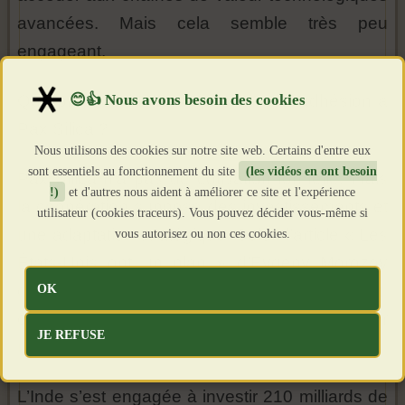
avancées. Mais cela semble très peu
engageant.
Que propose la Norvège pour son adhésion à
Pax Silica ?
Nous utilisons des cookies sur notre site web. Certains d'entre eux
sont essentiels au fonctionnement du site
(les vidéos en ont besoin
Pax Silica n’a pas de cotisation formelle, mais
!)
et d'autres nous aident à améliorer ce site et l'expérience
la coopération suppose des investissements et
utilisateur (cookies traceurs). Vous pouvez décider vous-même si
une adaptation stratégique. Selon l’article « Les
vous autorisez ou non ces cookies.
États-Unis ont un plan » d’Evgeny Morozov
OK
dans
Le Monde diplomatique
(juin 2026),
chaque nouveau pays membre doit présenter
JE REFUSE
une offre concrète.
L’Inde s’est engagée à investir 210 milliards de