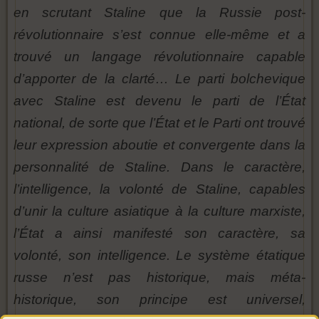
en scrutant Staline que la Russie post-
révolutionnaire s’est connue elle-même et a
trouvé un langage révolutionnaire capable
d’apporter de la clarté… Le parti bolchevique
avec Staline est devenu le parti de l’État
national, de sorte que l’État et le Parti ont trouvé
leur expression aboutie et convergente dans la
personnalité de Staline. Dans le caractère,
l’intelligence, la volonté de Staline, capables
d’unir la culture asiatique à la culture marxiste,
l’État a ainsi manifesté son caractère, sa
volonté, son intelligence. Le système étatique
russe n’est pas historique, mais méta-
historique, son principe est universel,