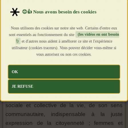
inébranlable, applicable à tous les régimes de
la Russie à travers son histoire millénaire. Avec
l’aide de Staline, les catégories
révolutionnaires, essence et fondement de la
Nous utilisons des cookies sur notre site web. Certains d'entre eux
sont essentiels au fonctionnement du site
(les vidéos en ont besoin
nouvelle étaticité socialiste, ont fusionné dans
!)
et d'autres nous aident à améliorer ce site et l'expérience
la tradition nationale russe millénaire».
utilisateur (cookies traceurs). Vous pouvez décider vous-même si
vous autorisez ou non ces cookies.
Il apparaît donc évident que la Chine et la
Russie ne sont pas et ne peuvent pas être
OK
assimilées à des puissances impériales en
JE REFUSE
quête d’hégémonie. Au contraire, Chinois et
Russes ont pleinement conscience de la valeur
sociale et collective de la vie, de son sens
communautaire, indispensable à la juste
expression de la citoyenneté ; femmes et