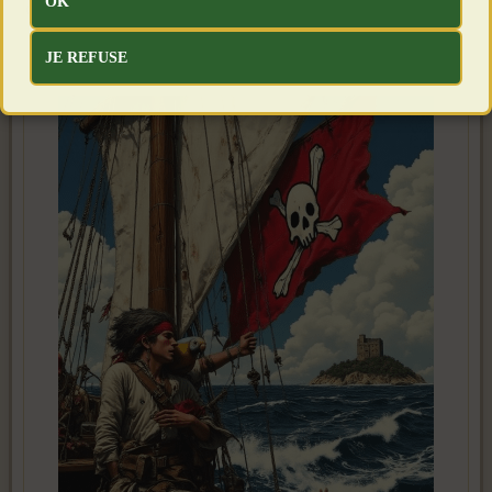
OK
lois, conventions, traités…
JE REFUSE