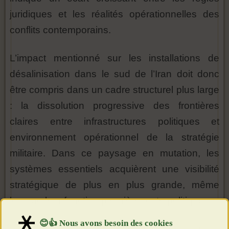
juridiques et les réalités opérationnelles des
conflits contemporains.
L’impact mentionné sur les installations de
désalinisation dans le sud de l’Iran doit donc
être compris dans un cadre structurel plus large
: la dissolution progressive des frontières
claires entre infrastructures politiques et
environnement opérationnel de la stratégie
militaire. Dans ce paysage en mutation, les
systèmes essentiels acquièrent une visibilité
stratégique de plus en plus grande, même
lorsque leur fonction première reste politique.
Le droit international humanitaire repose sur les