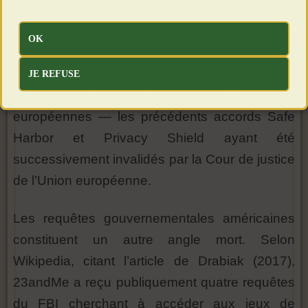
États-Unis sont théoriquement encadrés par la
décision d’exécution UE 2023/1795 de la
OK
Commission européenne (Data Privacy
Framework), mais ce cadre a déjà été contesté
JE REFUSE
à plusieurs reprises devant les juridictions
européennes — les précédents accords Safe
Harbor et Privacy Shield ayant été
successivement invalidés par la Cour de justice
de l’Union européenne.
Les requêtes gouvernementales américaines
constituent un autre angle mort. Selon
Wikipedia, citant l’article de Drabiak (2017),
23andMe a reçu publiquement quatre requêtes
du FBI cherchant à accéder aux jeux de