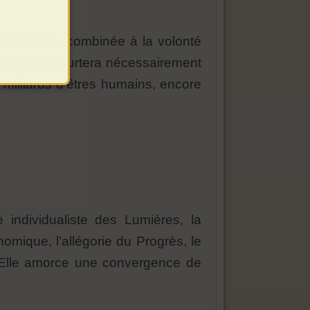
s miracles
, combinée à la volonté
re qui se heurtera nécessairement
 milliards d’êtres humains, encore
.
 individualiste des Lumières, la
nomique, l’allégorie du Progrès, le
s. Elle amorce une convergence de