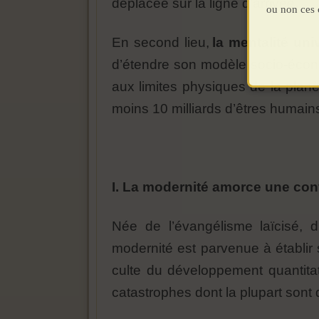
déplacée sur la ligne d’arrivée.
ou non ces 
En second lieu,
la mentalité uni
d’étendre son modèle socio-écono
aux limites physiques de la planè
moins 10 milliards d’êtres humain
I. La modernité amorce une co
Née de l’évangélisme laïcisé, d
modernité est parvenue à établir s
culte du développement quantitat
catastrophes dont la plupart sont 