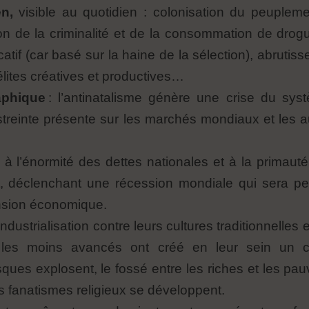
n,
visible au quotidien : colonisation du peuplemen
n de la criminalité et de la consommation de drog
catif (car basé sur la haine de la sélection), abrut
élites créatives et productives…
aphique
: l’antinatalisme génère une crise du sys
streinte présente sur les marchés mondiaux et les 
 à l’énormité des dettes nationales et à la primaut
, déclenchant une récession mondiale qui sera peut
nsion économique.
’industrialisation contre leurs cultures traditionnelles
ys les moins avancés ont créé en leur sein un 
ues explosent, le fossé entre les riches et les pauv
es fanatismes religieux se développent.