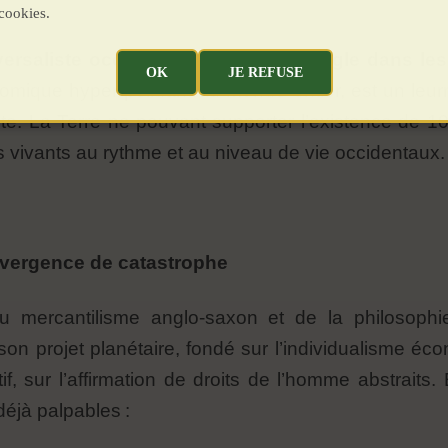
cookies.
versaliste occidentale et sa foi aveugle dans le
OK
JE REFUSE
mique hyper-polluant au monde entier, est un leur
te. La Terre ne pouvant supporter l’existence de 10
s vivants au rythme et au niveau de vie occidentaux
nvergence de catastrophe
u mercantilisme anglo-saxon et de la philosophie
on projet planétaire, fondé sur l’individualisme éco
if, sur l’affirmation de droits de l’homme abstrait
déjà palpables :