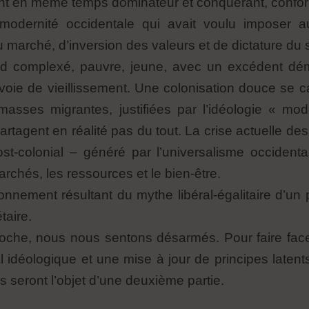
nt en même temps dominateur et conquérant, conform
modernité occidentale qui avait voulu imposer a
u marché, d’inversion des valeurs et de dictature du 
d complexé, pauvre, jeune, avec un excédent dém
e de vieillissement. Une colonisation douce se cac
s masses migrantes, justifiées par l’idéologie « m
artagent en réalité pas du tout. La crise actuelle d
st-colonial – généré par l’universalisme occident
rchés, les ressources et le bien-être.
ronnement résultant du mythe libéral-égalitaire d’un
étaire.
oche, nous nous sentons désarmés. Pour faire face 
 idéologique et une mise à jour de principes latent
Ils seront l’objet d’une deuxième partie.