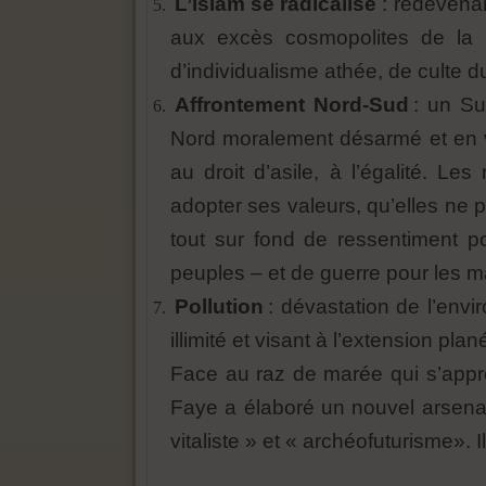
L’islam
se radicalise
: redevena
aux excès cosmopolites de la 
d’individualisme athée, de culte d
Affrontement Nord-Sud
: un Su
Nord moralement désarmé et en voi
au droit d’asile, à l’égalité. Le
adopter ses valeurs, qu’elles ne p
tout sur fond de ressentiment po
peuples – et de guerre pour les ma
Pollution
: dévastation de l’envi
illimité et visant à l’extension plan
Face au raz de marée qui s’appr
Faye a élaboré un nouvel arsenal
vitaliste » et « archéofuturisme». 