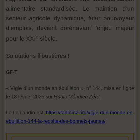
alimentaire standardisée. Le maintien d’un
secteur agricole dynamique, futur pourvoyeur
d’emplois, devient dorénavant l’enjeu majeur
e
pour le XXI
siècle.
Salutations flibustières !
GF-T
« Vigie d’un monde en ébullition », n° 144, mise en ligne
le 18 février 2025 sur
Radio Méridien Zéro
.
Le lien audio est
https://radiomz.org/vigie-dun-monde-en-
ebullition-144-la-recolte-des-bonnets-jaunes/