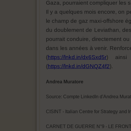
Gaza, pourraient compliquer les s
Il y a quelques mois encore, on pe
le champ de gaz maxi-offshore égy
du doublement de Leviathan, des n
pourrait conduire, directement ou
dans les années à venir. Renforcer 
(
https://lnkd.in/dx6Sxd5r
) ainsi
(
https://lnkd.in/dGNQZ4f2
).
Andrea Muratore
Source: Compte LinkedIn d'Andrea Mura
CISINT - Italian Centre for Strategy and I
CARNET DE GUERRE N°9 - LE FRON