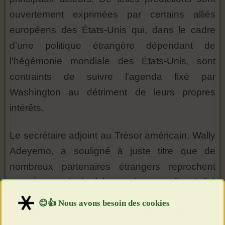
ouvertement exprimées par certains alliés
européens des États-Unis qui, dans le cadre
d'une politique étrangère dépendant de
l'hégémonie mondiale des États-Unis, sont
contraints de suivre l'agenda fixé par
Washington au détriment de leurs propres
intérêts.
Le secrétaire adjoint au Trésor américain, Wally
Adeyemo, a souligné à juste titre que de
nombreux partenaires étrangers reprochent
aux États-Unis le fait que la nouvelle réalité
économique (vraisemblablement dure) pour la
Russie ne fera que devenir une incitation à la