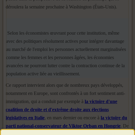
déroulera la semaine prochaine à Washington (États-Unis).
Selon les économistes œuvrant pour cette institution, même
avec des politiques résolument actives pour intégrer davantage
au marché de l'emploi les personnes actuellement marginalisées
comme les femmes et les personnes âgées, les économies
avancées ne pourront lutter contre la contraction continue de la
population active liée au vieillissement.
Ce rapport intervient alors que de nombreux pays développés,
notamment en Europe, sont confrontés à un fort sentiment anti-
immigration, qui a conduit par exemple à
la victoire d'une
coalition de droite et d'extrême droite aux élections
législatives en Italie
, en mars dernier ou encore à
la victoire du
parti national-conservateur de Viktor Orban en Hongrie
. De
l'autre côté de l'Atlantique, le président américain
Donald