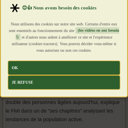
Trump
a, lui, promis de limiter l'immigration légale et de lutter
contre l'immigration clandestine. Il a annoncé le déploiement de
milliers de militaires à la frontière mexicaine.
Nous utilisons des cookies sur notre site web. Certains d'entre eux
sont essentiels au fonctionnement du site
(les vidéos en ont besoin
"Le vieillissement de la population
!)
et d'autres nous aident à améliorer ce site et l'expérience
utilisateur (cookies traceurs). Vous pouvez décider vous-même si
pourrait ralentir la croissance"
vous autorisez ou non ces cookies.
Selon des estimations des Nations unies, "la
population totale va se réduire dans près de la
OK
moitié des pays développés d'ici le milieu du
JE REFUSE
siècle". Les travailleurs dans la force de l'âge vont
devoir soutenir "en quelques décennies" près du
double des personnes âgées aujourd'hui, explique
le FMI dans un de "ses chapitres" analysant les
tendances de la population active.