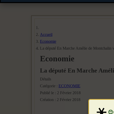
Accueil
Economie
La député En Marche Amélie de Montchalin veu
Economie
La député En Marche Amélie
Détails
Catégorie :
ECONOMIE
Publié le : 2 Février 2018
Création : 2 Février 2018