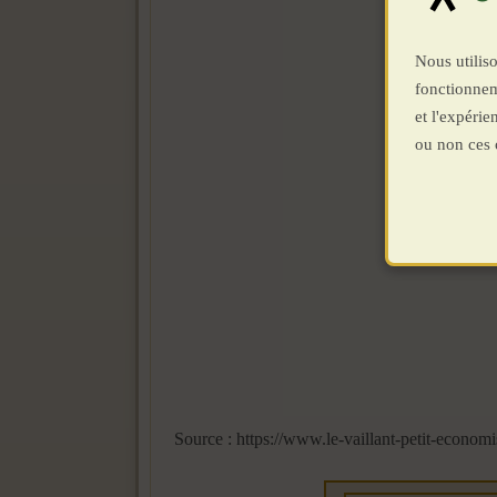
Nous utiliso
fonctionnem
et l'expéri
ou non ces 
Source : https://www.le-vaillant-petit-econo