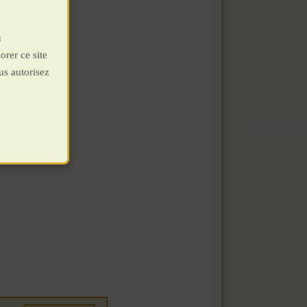
u
orer ce site
us autorisez