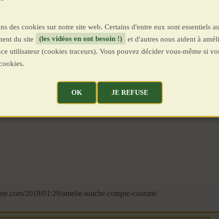
ns des cookies sur notre site web. Certains d'entre eux sont essentiels a
ent du site
(les vidéos en ont besoin !)
et d'autres nous aident à améli
ence utilisateur (cookies traceurs). Vous pouvez décider vous-même si vo
cookies.
OK
JE REFUSE
miste.com/2018/01/29/amelie-touche-compte-courant/