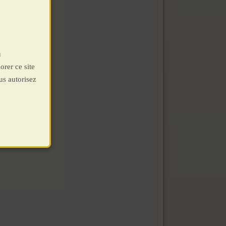
u
orer ce site
us autorisez