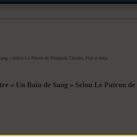
ang » Selon Le Patron de Peugeot, Citroën, Fiat et Jeep
tre « Un Bain de Sang » Selon Le Patron de 