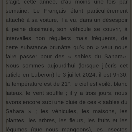
s’agit, cette année, d’au moins une fois par
semaine. Le Français étant particulièrement
attaché à sa voiture, il a vu, dans un désespoir
à peine dissimulé, son véhicule se couvrir, à
intervalles non réguliers mais fréquents, de
cette substance brunâtre qu’« on » veut nous
faire passer pour des « sables du Sahara».
Nous sommes aujourd’hui (lorsque j’écris cet
article en Luberon) le 3 juillet 2024, il est 9h30,
la température est de 21°, le ciel est voilé, blanc
laiteux, le vent souffle ; il y a trois jours, nous
avons encore subi une pluie de ces « sables du
Sahara » ; les véhicules, les maisons, les
plantes, les arbres, les fleurs, les fruits et les
légumes (que nous mangeons), les insectes