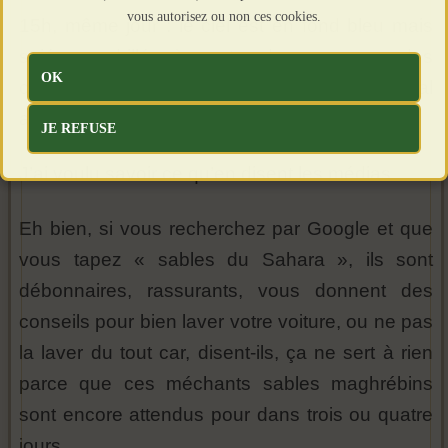
vous autorisez ou non ces cookies.
15h, même jour : le ciel est en fond bleu mais
strié, quadrillé, à perte de vue, par des
OK
centaines de traînées blanches. 16h : le mistral
a tout dégagé.
JE REFUSE
J’ai voulu savoir ce qu’en disent les médias.
Eh bien, si vous recherchez par Google et que
vous tapez « sables du Sahara », ils sont
débonnaires, rassurants, vous donnent des
conseils pour bien laver votre voiture, ou ne pas
la laver du tout car, disent-ils, ça ne sert à rien
parce que ces méchants sables maghrébins
sont encore attendus pour dans trois ou quatre
jours.