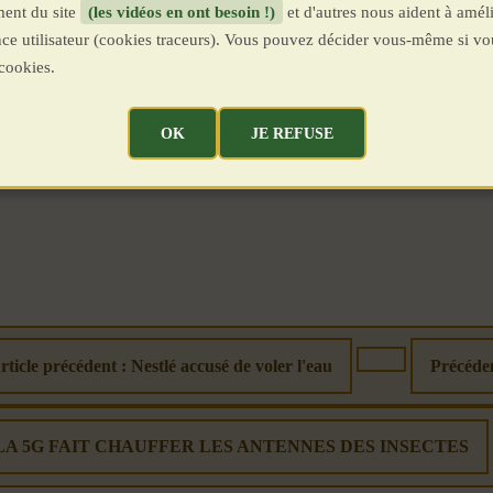
ent du site
(les vidéos en ont besoin !)
et d'autres nous aident à améli
ence utilisateur (cookies traceurs). Vous pouvez décider vous-même si vo
cookies.
OK
JE REFUSE
rticle précédent : Nestlé accusé de voler l'eau
Précéde
nt : LA 5G FAIT CHAUFFER LES ANTENNES DES INSECTES