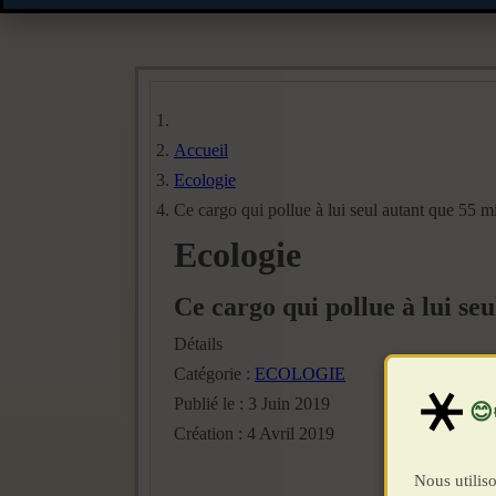
Accueil
Ecologie
Ce cargo qui pollue à lui seul autant que 55 mi
Ecologie
Ce cargo qui pollue à lui seu
Détails
Catégorie :
ECOLOGIE
Publié le : 3 Juin 2019
Création : 4 Avril 2019
Nous utiliso