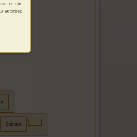
orer ce site
us autorisez
nt
Suivant