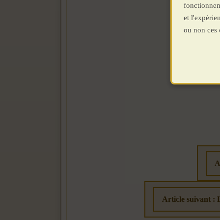
fonctionnem
et l'expéri
ou non ces 
A
Article suiva