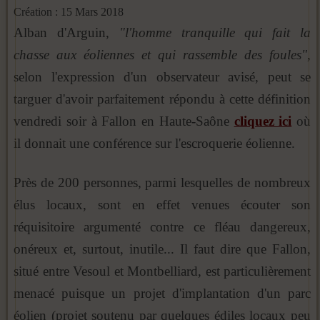
Création : 15 Mars 2018
Alban d'Arguin,
"l'homme tranquille qui fait la
chasse aux éoliennes et qui rassemble des foules"
,
selon l'expression d'un observateur avisé, peut se
targuer d'avoir parfaitement répondu à cette définition
vendredi soir à Fallon en Haute-Saône
cliquez ici
où
il donnait une conférence sur l'escroquerie éolienne.
Près de 200 personnes, parmi lesquelles de nombreux
élus locaux, sont en effet venues écouter son
réquisitoire argumenté contre ce fléau dangereux,
onéreux et, surtout, inutile... Il faut dire que Fallon,
situé entre Vesoul et Montbelliard, est particulièrement
menacé puisque un projet d'implantation d'un parc
éolien (projet soutenu par quelques édiles locaux peu