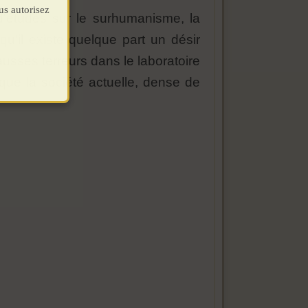
us autorisez
'études sur le surhumanisme, la
'il existe quelque part un désir
usses terreurs dans le laboratoire
ue la société actuelle, dense de