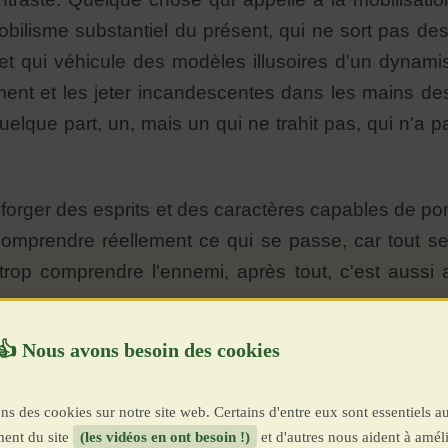
bilisme substantiel du présent, qui ne sort pas des
t qui véhicule des modèles illusoires d'un dynamis
ent et les jeter incandescentes dans les mains de
elque part, un, mais un qui ne trahit pas, qui n'a p
 de forger des esprits et des caractères capables de p
omprendre réellement ce qui se passe, car tout se
 trop comprendre l'ennemi, après tout, c'est aussi 
as aujourd'hui en Occident/Europe, il existe une cont
téresser. En bas, un animal idéologique nourri par le
ns des cookies sur notre site web. Certains d'entre eux sont essentiels a
ent du site
(les vidéos en ont besoin !)
et d'autres nous aident à améli