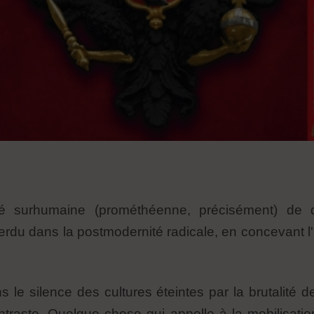
é surhumaine (prométhéenne, précisément) de dé
perdu dans la postmodernité radicale, en concevant 
ans le silence des cultures éteintes par la brutalit
contraste. Quelque chose qui appelle à la mobilisa