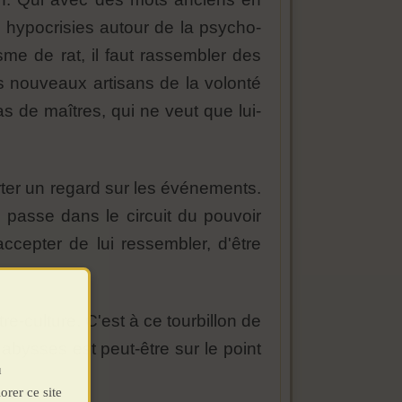
 hypocrisies autour de la psycho-
me de rat, il faut rassembler des
s nouveaux artisans de la volonté
as de maîtres, qui ne veut que lui-
orter un regard sur les événements.
 passe dans le circuit du pouvoir
accepter de lui ressembler, d'être
re-culture. C'est à ce tourbillon de
s abysses est peut-être sur le point
u
orer ce site