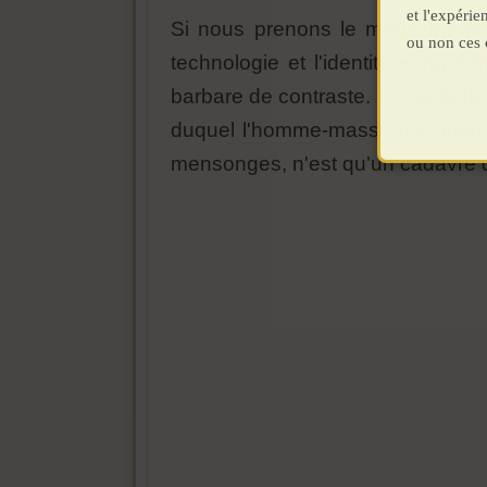
et l'expéri
Si nous prenons le magazine
P
ou non ces 
technologie et l'identité europ
barbare de contraste. On agite de
duquel l'homme-masse est amené 
mensonges, n'est qu'un cadavre