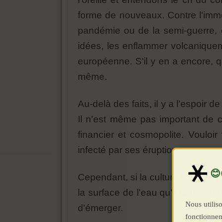
forme de nouveaux. Contre l'immo
pandémie ou de la semi-guerre, e
idées, les enflammer volcaniquem
européenne. S'il y en a encore, qu
même.
Au-delà des faits, il y a l'espoir
Il n'est même pas important de c
financier et cosmopolite. Vouloir
infecté par ses éruptions.
Cependant, si la culture n'existe p
la surface de l'eau qu'il faut s'in
Nous utiliso
d'émerger.
fonctionnem