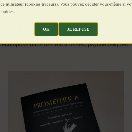
ence utilisateur (cookies traceurs). Vous pouvez décider vous-même si vo
rometheica
, qui se présente comme une « revue d
cookies.
éenne », nous nous rendons immédiatement compte qu
s mots d'indignation, on se moque du cosmos des fa
OK
JE REFUSE
à croupir, on constate avec un acte volontariste q
 décomposé dans des eaux usées, psychédéliques.