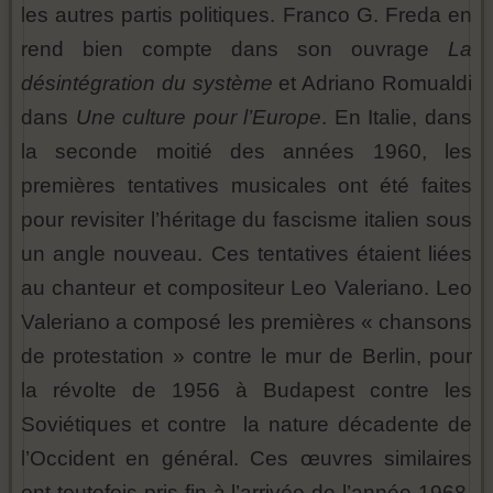
les autres partis politiques. Franco G. Freda en
rend bien compte dans son ouvrage
La
désintégration du système
et Adriano Romualdi
dans
Une culture pour l’Europe
. En Italie, dans
la seconde moitié des années 1960, les
premières tentatives musicales ont été faites
pour revisiter l’héritage du fascisme italien sous
un angle nouveau. Ces tentatives étaient liées
au chanteur et compositeur Leo Valeriano. Leo
Valeriano a composé les premières « chansons
de protestation » contre le mur de Berlin, pour
la révolte de 1956 à Budapest contre les
Soviétiques et contre la nature décadente de
l’Occident en général. Ces œuvres similaires
ont toutefois pris fin à l’arrivée de l’année 1968,