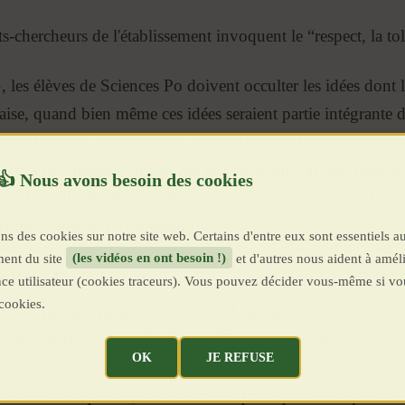
-chercheurs de l'établissement invoquent le “respect, la tolé
, les élèves de Sciences Po doivent occulter les idées dont 
nçaise, quand bien même ces idées seraient partie intégrante d
que. Telle est, en substance, ce qu'affirment le «
personnel a
 après les critiques en cascade qui s'abattent sur leur direct
ce à laquelle devaient participer Geoffroy Lejeune et Charl
lui] apparaissait pas souhaitable
».
ns des cookies sur notre site web. Certains d'entre eux sont essentiels a
ent du site
(les vidéos en ont besoin !)
et d'autres nous aident à améli
 l'école »
ence utilisateur (cookies traceurs). Vous pouvez décider vous-même si vo
cookies.
é du 25 janvier, rappelle que Pierre Malthiot, directeur de l'éc
un des intervenants prévus à un débat organisé par une ass
OK
JE REFUSE
 d'un dossier ayant valu à son journal, Valeurs actuelles, u
eux à l'ordre public, et au nom des principes d'éthiques de 