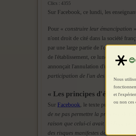
Clics : 4355
Sur Facebook, ce lundi, les enseignants
Pour «
construire leur émancipation
»
n'ont droit de cité dans la société fra
par une large partie de l'opinion publi
de l'établissement, ce lundi 27 janvier,
annonçait l'annulation d'une conféren
participation de l'un des invités ne [
Nous utiliso
fonctionnem
« Les principes d'éthiques de
et l'expéri
ou non ces 
Sur
Facebook
, le texte publié, et dat
de ne pas permettre la présence de l'
raison que celui-ci avait été l'auteur
des risques manifestes de troubles séri