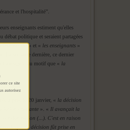
rance et l'hospitalité”.
leurs enseignants estiment qu'elles
u débat politique et seraient partagées
dministratif
» et «
les enseignants
»
eur. La semaine dernière, ce dernier
es Consigny, au motif que «
la
u
orer ce site
us autorisez
ole a pris, le 20 janvier, «
la décision
ociation étudiante
». «
Il avançait la
ne condamnation (...). C'est en raison
l'école que la décision fût prise en