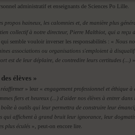
sonnel administratif et enseignants de Sciences Po Lille.
es propos haineux, les calomnies et, de manière plus généra
en collectif à notre directeur, Pierre Malthiot, qui a reçu
 qui semble vouloir inverser les responsabilités : «
Nous nou
aines associations ou organisations s'emploient à disqualifie
rt est de leur déplaire, de contredire leurs certitudes (...)
»
des élèves »
«
réaffirmer
» leur «
engagement professionnel et éthique à d
mes fiers et heureux (...) d'aider nos élèves à entrer dan
 boîte à outils qui leur permettra de construire leur émanc
us qui affichent à grand bruit leur ignorance, leur dogmatis
es plus éculés
», peut-on encore lire.