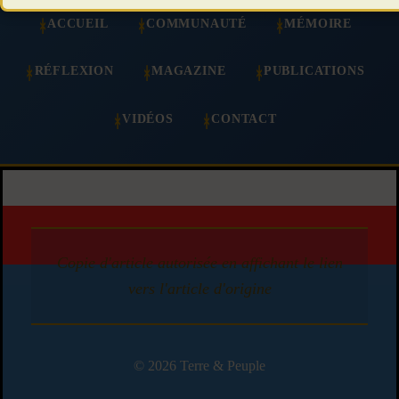
ACCUEIL
COMMUNAUTÉ
MÉMOIRE
RÉFLEXION
MAGAZINE
PUBLICATIONS
VIDÉOS
CONTACT
Copie d'article autorisée en affichant le lien
vers l'article d'origine
© 2026 Terre & Peuple