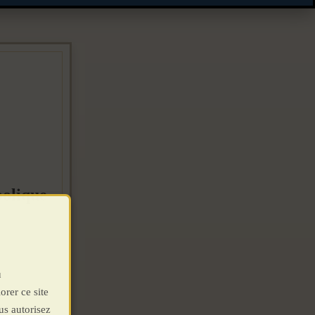
oolique
u
orer ce site
us autorisez