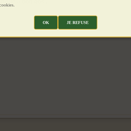
tique a bon dos...
cookies.
OK
JE REFUSE