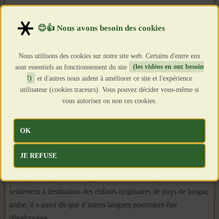
Création : 12 Septembre 2018
Clics : 5071
Et voici qu’on reparle de l’apprentissage de l’arabe à l’école. Ce
lundi matin, le ministre de l’Education nationale,
Jean-Michel
Nous utilisons des cookies sur notre site web. Certains d'entre eux
Blanquer
, a dit qu’il était favorable à ce qu’il soit développé,
sont essentiels au fonctionnement du site
(les vidéos en ont besoin
comme d’autres langues, dès la primaire. Le ministre était
l’invité
!)
et d'autres nous aident à améliorer ce site et l'expérience
de Jean-Jacques Bourdin, sur RMC et BFM TV
.
utilisateur (cookies traceurs). Vous pouvez décider vous-même si
vous autorisez ou non ces cookies.
Il s’agit, d’après Jean-Michel Blanquer, de donner du
« prestige » à cette langue. Il a aussi souscrit au diagnostic selon
OK
lequel l’ostracisation de la langue arabe dans l’Education
nationale donne l’occasion aux islamistes d’attirer les jeunes
JE REFUSE
désireux de l’apprendre dans leur propre cours. Si le ministre a
bien précisé que ces enseignements ne devaient pas être
seulement à destination des enfants originaires de pays de langue
arabe, il a aussi dit que d’autres langues pourraient être
développées.