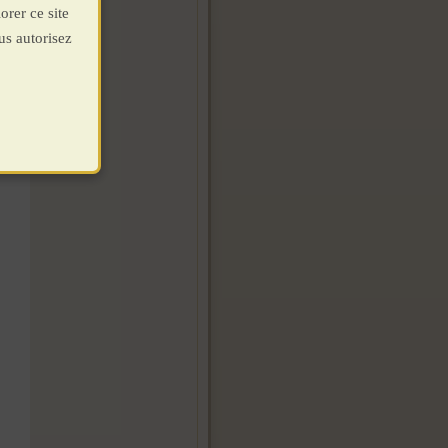
orer ce site
us autorisez