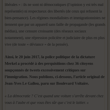
libérales » : ils ne sont ni démocratiques (l’opinion y est très mal
représentée) ni respectueux des libertés (de ceux qui refusent la
bien-pensance). Les régimes mondialistes et immigrationnistes ne
tiennent que par un appareil sans faille de propagande (les grands
médias), une censure croissante (des réseaux sociaux
notamment), une répression policière et judiciaire de plus en plus
vive (de toute « déviance » de la pensée).
Ainsi, le 20 juin 2017, la police politique de la dictature
Merkel a procédé à des perquisitions chez 36 citoyens
soupçonnés de tweets excessivement critiques sur
l’immigration. Nous publions, ci-dessous, l’article original de
Jean-Yves Le Gallou, paru sur Boulevard Voltaire.
« La démocratie ? C’est quand une voiture s’arrête devant chez
vous à l’aube et que vous êtes sûr que c’est le laitier. »