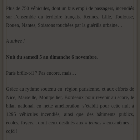
Plus de 750 véhicules, dont un bus empli de passagers, incendiés
sur l’ensemble du territoire français. Rennes, Lille, Toulouse,
Rouen, Nantes, Soissons touchées par la guérilla urbaine…
A suivre !
Nuit du samedi 5 au dimanche 6 novembre.
Paris brûle-t-il ? Pas encore, mais…
Grâce au rythme soutenu en région parisienne, et aux efforts de
Nice, Marseille, Montpellier, Bordeaux pour revenir au score, le
bilan national, en nette amélioration, s’établit pour cette nuit à
1295 véhicules incendiés, ainsi que des bâtiments publics,
écoles, foyers... dont ceux destinés aux
« jeunes »
eux-mêmes…
cqfd !