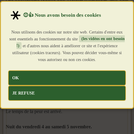
Les journalistes pourris font, comme d’habitude, leur sale
boulot : le sieur Patrick Sabatier (
Libération
4 novembre
05) écrit que tout ça ce n’est qu’une
« manifestation de
ras-le-bol contre des injustices »
. La presse européenne,
Nous utilisons des cookies sur notre site web. Certains d'entre eux
elle, titre sur
« le soulèvement des immigrés »
et
« la
sont essentiels au fonctionnement du site
(les vidéos en ont besoin
guérilla urbaine »
.
!)
et d'autres nous aident à améliorer ce site et l'expérience
utilisateur (cookies traceurs). Vous pouvez décider vous-même si
Même des maires socialistes, comme celui de Mulhouse,
vous autorisez ou non ces cookies.
avouent que des années de
« politique de la ville »
(en
clair : de l’argent distribué à tout va pour calmer
« les
OK
jeunes »
) n’ont servi à rien et que la situation a empiré
d’année en année.
JE REFUSE
Le réveil est dur. Mais, braves gens, vous n’avez encore rien vu.
Le temps de la peur est arrivé.
Nuit du vendredi 4 au samedi 5 novembre.