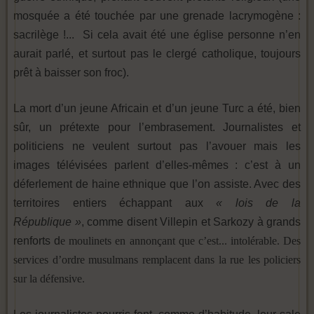
mosquée a été touchée par une grenade lacrymogène :
sacrilège !... Si cela avait été une église personne n’en
aurait parlé, et surtout pas le clergé catholique, toujours
prêt à baisser son froc).
La mort d’un jeune Africain et d’un jeune Turc a été, bien
sûr, un prétexte pour l’embrasement. Journalistes et
politiciens ne veulent surtout pas l’avouer mais les
images télévisées parlent d’elles-mêmes : c’est à un
déferlement de haine ethnique que l’on assiste. Avec des
territoires entiers échappant aux
« lois de la
République »
, comme disent Villepin et Sarkozy à grands
renforts d
e moulinets en annonçant que c’est... intolérable. Des
services d’ordre musulmans remplacent dans la rue les policiers
sur la défensive.