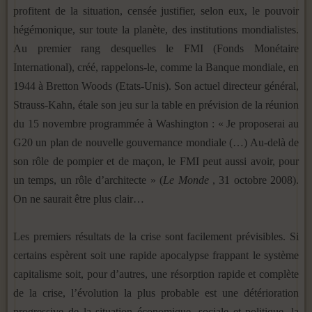
profitent de la situation, censée justifier, selon eux, le pouvoir
hégémonique, sur toute la planète, des institutions mondialistes.
Au premier rang desquelles le FMI (Fonds Monétaire
International), créé, rappelons-le, comme
la Banque
mondiale, en
1944 à Bretton Woods (Etats-Unis). Son actuel directeur général,
Strauss-Kahn, étale son jeu sur la table en prévision de la réunion
du 15 novembre programmée à Washington : « Je proposerai au
G20 un plan de nouvelle gouvernance mondiale (…) Au-delà de
son rôle de pompier et de maçon, le FMI peut aussi avoir, pour
un temps, un rôle d’architecte » (
Le Monde
, 31 octobre 2008).
On ne saurait être plus clair…
Les premiers résultats de la crise sont facilement prévisibles. Si
certains espèrent soit une rapide apocalypse frappant le système
capitalisme soit, pour d’autres, une résorption rapide et complète
de la crise, l’évolution la plus probable est une détérioration
progressive de la situation économique, sociale et politique, la