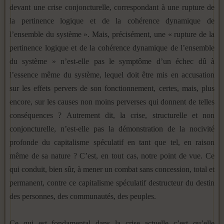
devant une crise conjoncturelle, correspondant à une rupture de
la pertinence logique et de la cohérence dynamique de
l’ensemble du système ». Mais, précisément, une « rupture de la
pertinence logique et de la cohérence dynamique de l’ensemble
du système » n’est-elle pas le symptôme d’un échec dû à
l’essence même du système, lequel doit être mis en accusation
sur les effets pervers de son fonctionnement, certes, mais, plus
encore, sur les causes non moins perverses qui donnent de telles
conséquences ? Autrement dit, la crise, structurelle et non
conjoncturelle, n’est-elle pas la démonstration de la nocivité
profonde du capitalisme spéculatif en tant que tel, en raison
même de sa nature ? C’est, en tout cas, notre point de vue. Ce
qui conduit, bien sûr, à mener un combat sans concession, total et
permanent, contre ce capitalisme spéculatif destructeur du destin
des personnes, des communautés, des peuples.
Ce qui est fondamental dans la crise actuelle c’est qu’elle