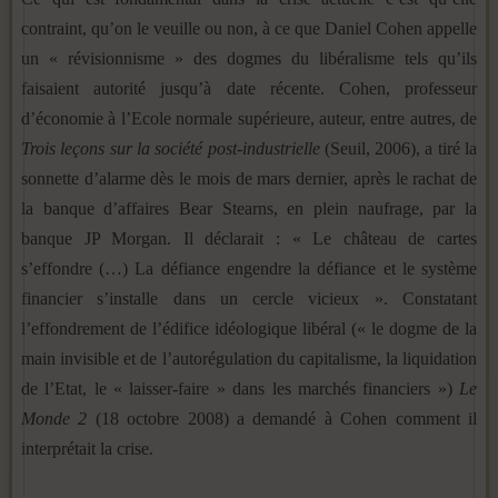
contraint, qu’on le veuille ou non, à ce que Daniel Cohen appelle
un « révisionnisme » des dogmes du libéralisme tels qu’ils
faisaient autorité jusqu’à date récente. Cohen, professeur
d’économie à l’Ecole normale supérieure, auteur, entre autres, de
Trois leçons sur la société post-industrielle
(Seuil, 2006), a tiré la
sonnette d’alarme dès le mois de mars dernier, après le rachat de
la banque d’affaires Bear Stearns, en plein naufrage, par la
banque JP Morgan. Il déclarait : « Le château de cartes
s’effondre (…) La défiance engendre la défiance et le système
financier s’installe dans un cercle vicieux ». Constatant
l’effondrement de l’édifice idéologique libéral (« le dogme de la
main invisible et de l’autorégulation du capitalisme, la liquidation
de l’Etat, le « laisser-faire » dans les marchés financiers »)
Le
Monde 2
(18 octobre 2008) a demandé à Cohen comment il
interprétait la crise.