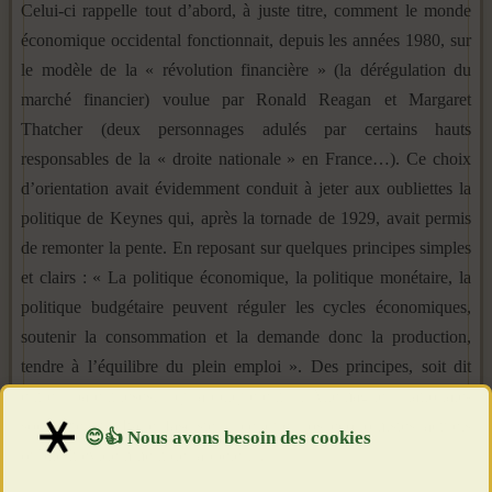
Celui-ci rappelle tout d’abord, à juste titre, comment le monde
économique occidental fonctionnait, depuis les années 1980, sur
le modèle de la « révolution financière » (la dérégulation du
marché financier) voulue par Ronald Reagan et Margaret
Thatcher (deux personnages adulés par certains hauts
responsables de la « droite nationale » en France…). Ce choix
d’orientation avait évidemment conduit à jeter aux oubliettes la
politique de Keynes qui, après la tornade de 1929, avait permis
de remonter la pente. En reposant sur quelques principes simples
et clairs : « La politique économique, la politique monétaire, la
politique budgétaire peuvent réguler les cycles économiques,
soutenir la consommation et la demande donc la production,
tendre à l’équilibre du plein emploi ». Des principes, soit dit
entre parenthèses, qu’appliquèrent l’Allemagne nationale-
socialiste et l’Italie fasciste – ce que nos économistes actuels
oublient évidemment de rappeler…