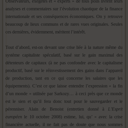
Observateurs, exégètes et « experts » de tous poils livrent leurs
analyses et commentaires sur l’évolution chaotique de la finance
internationale et ses conséquences économiques. On y retrouve
beaucoup de lieux communs et de rares vues originales. Seules
ces dernières, évidemment, méritent l’intérêt.
Tout d’abord, est-on devant une crise liée à la nature même du
système capitaliste spéculatif, basé sur le gain maximal des
détenteurs de capitaux (à ne pas confondre avec le capitalisme
productif, basé sur le réinvestissement des gains dans l’appareil
de production, tant en ce qui concerne les salaires que les
équipements). C’est ce que laisse entendre l’expression « la fin
d’un monde » utilisée par Sarkozy… à ceci près que ce monde
est le sien et qu’il fera donc tout pour le sauvegarder et le
pérenniser. Alain de Benoist (entretien donné à
L’Esprit
européen
le 10 octobre 2008) estime, lui, qu’ « avec la crise
financière actuelle, il ne fait pas de doute que nous sommes