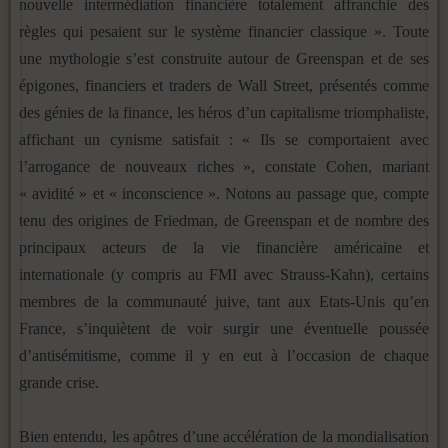
nouvelle intermédiation financière totalement affranchie des
règles qui pesaient sur le système financier classique ». Toute
une mythologie s’est construite autour de Greenspan et de ses
épigones, financiers et traders de Wall Street, présentés comme
des génies de la finance, les héros d’un capitalisme triomphaliste,
affichant un cynisme satisfait : « Ils se comportaient avec
l’arrogance de nouveaux riches », constate Cohen, mariant
« avidité » et « inconscience ». Notons au passage que, compte
tenu des origines de Friedman, de Greenspan et de nombre des
principaux acteurs de la vie financière américaine et
internationale (y compris au FMI avec Strauss-Kahn), certains
membres de la communauté juive, tant aux Etats-Unis qu’en
France, s’inquiètent de voir surgir une éventuelle poussée
d’antisémitisme, comme il y en eut à l’occasion de chaque
grande crise.
Bien entendu, les apôtres d’une accélération de la mondialisation