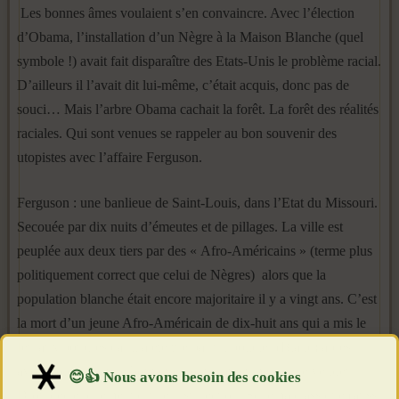
Les bonnes âmes voulaient s’en convaincre. Avec l’élection
d’Obama, l’installation d’un Nègre à la Maison Blanche (quel
symbole !) avait fait disparaître des Etats-Unis le problème racial.
D’ailleurs il l’avait dit lui-même, c’était acquis, donc pas de
souci… Mais l’arbre Obama cachait la forêt. La forêt des réalités
raciales. Qui sont venues se rappeler au bon souvenir des
utopistes avec l’affaire Ferguson.
Ferguson : une banlieue de Saint-Louis, dans l’Etat du Missouri.
Secouée par dix nuits d’émeutes et de pillages. La ville est
peuplée aux deux tiers par des « Afro-Américains » (terme plus
politiquement correct que celui de Nègres) alors que la
population blanche était encore majoritaire il y a vingt ans. C’est
la mort d’un jeune Afro-Américain de dix-huit ans qui a mis le
feu aux poudres car il a été tué par un policier (Blanc) après
avoir volé dans une boutique dont il avait menacé le vendeur.
D’où déclenchement d’une insurrection. Schéma classique (aussi