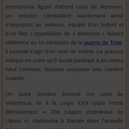
mentionnés figure d'abord celui de Memnon,
un
secutor
, combattant lourdement armé
s'opposant au
retiarius
, équipé d'un trident et
d'un filet. L'appellation de « Memnon » faisant
référence au roi éthiopien de la
guerre de Troie
,
il pourrait s'agir d'un nom de scène. La gravure
indique en outre qu'il aurait participé à au moins
neuf combats, laissant supposer une carrière
notable.
Un autre nombre évoqué est celui de
Valentinus, lié à la Legio XXX Ulpia Victrix
(littéralement, « 30e Légion victorieuse de
Ulpius »), stationnée à Xanten dans l'actuelle