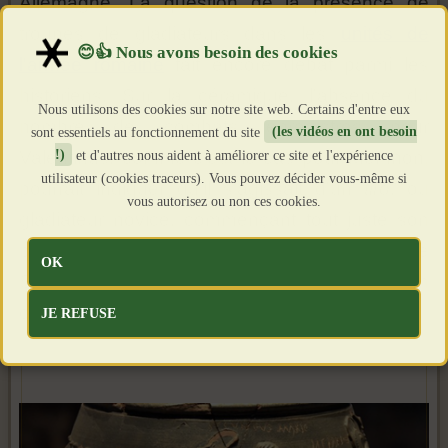
Allemagne. La question de la présence de
troupes de gladiateurs dans les
unités de
l'armée romaine
fait encore débat parmi les
historiens. Sur la céramique, l'absence du
Nous utilisons des cookies sur notre site web. Certains d'entre eux
nombre de combats enregistrés pour
sont essentiels au fonctionnement du site
(les vidéos en ont besoin
!)
et d'autres nous aident à améliorer ce site et l'expérience
Valentinus, comme c'est le cas pour Memnon,
utilisateur (cookies traceurs). Vous pouvez décider vous-même si
pourrait indiquer qu'il s'agissait d'un
tiro
, ou
vous autorisez ou non ces cookies.
gladiateur novice, commençant tout juste son
parcours. Sont enfin mentionnés les noms de
OK
Secundus et Mario, associés à un
combat
contre un animal
.
JE REFUSE