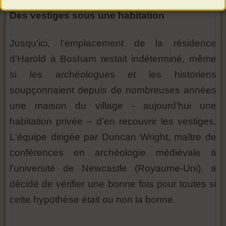
Des vestiges sous une habitation
Jusqu’ici, l’emplacement de la résidence
d'Harold à Bosham restait indéterminé, même
si les archéologues et les historiens
soupçonnaient depuis de nombreuses années
une maison du village - aujourd'hui une
habitation privée – d’en recouvrir les vestiges.
L'équipe dirigée par Duncan Wright, maître de
conférences en archéologie médiévale à
l'université de Newcastle (Royaume-Uni), a
décidé de vérifier une bonne fois pour toutes si
cette hypothèse était ou non la bonne.