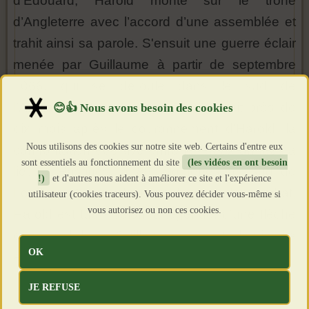
d’Édouard, Harold monte sur le trône
d’Angleterre avec l’accord d’une assemblée et
trahit ainsi sa parole. S'ensuit une guerre éclair
menée par Guillaume à partir de septembre
1066, qui se déroule dans le sud de
l’Angleterre. Le 14 octobre 1066, soit près de
dix mois après le couronnement d’Harold, la
Nous utilisons des cookies sur notre site web. Certains d'entre eux
confrontation décisive entre les deux armées a
sont essentiels au fonctionnement du site
(les vidéos en ont besoin
lieu à Hastings, à 85 kilomètres au sud de
!)
et d'autres nous aident à améliorer ce site et l'expérience
Londres. Après plusieurs heures de combat,
utilisateur (cookies traceurs). Vous pouvez décider vous-même si
vous autorisez ou non ces cookies.
Harold est tué - selon la légende, d'une flèche
dans l'œil donc. Guillaume remporte la victoire
OK
et devient Guillaume le Conquérant.
JE REFUSE