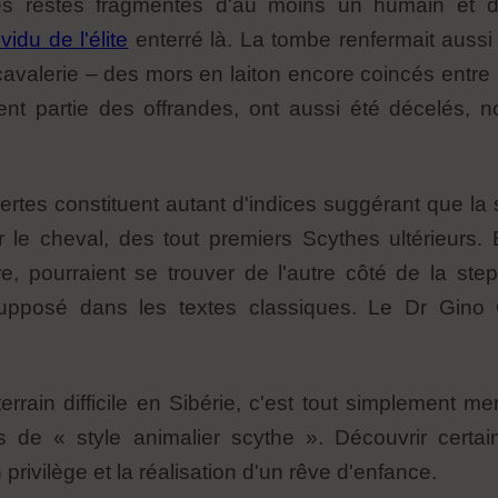
 les restes fragmentés d'au moins un humain et d
vidu de l'élite
enterré là. La tombe renfermait aussi 
avalerie – des mors en laiton encore coincés entre 
nt partie des offrandes, ont aussi été décelés, n
ertes constituent autant d'indices suggérant que la
r le cheval, des tout premiers Scythes ultérieurs. 
, pourraient se trouver de l'autre côté de la step
supposé dans les textes classiques. Le Dr Gino
rrain difficile en Sibérie, c'est tout simplement me
s de « style animalier scythe ». Découvrir cert
rivilège et la réalisation d'un rêve d'enfance.