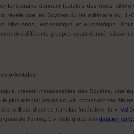
contemporains donnent toutefois des récits différe
s révélé que les Scythes du Ier millénaire av. J.-C
 sibérienne, est-asiatique et eurasiatique. Pour a
ment des différents groupes ayant donné naissance à
nes orientales
jusqu'à présent insaisissables des Scythes, une éq
 le plus oriental jamais trouvé, contenant des élémen
des milliers d'autres tumulus funéraires, la «
Vallé
 kourgane de Tunnug 1 », daté grâce à la
datation car