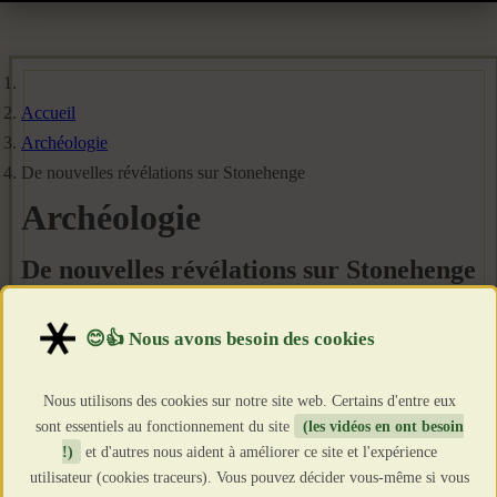
Accueil
Archéologie
De nouvelles révélations sur Stonehenge
Archéologie
De nouvelles révélations sur Stonehenge
Détails
Catégorie :
ARCHEOLOGIE
Publié le : 26 Février 2012
Création : 26 Février 2012
Nous utilisons des cookies sur notre site web. Certains d'entre eux
Clics : 13060
sont essentiels au fonctionnement du site
(les vidéos en ont besoin
!)
et d'autres nous aident à améliorer ce site et l'expérience
utilisateur (cookies traceurs). Vous pouvez décider vous-même si vous