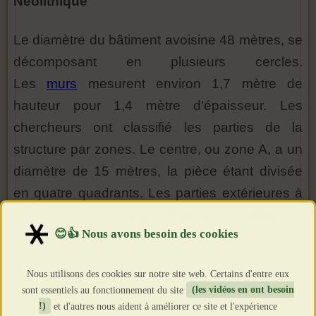
Néolithique
Le diamètre du bâtiment avoisine 48 mètres, se
décomposant en plusieurs cercles.
Les
murs
mesurent environ 1,7 mètre de
hauteur pour 1,4 mètre d'épaisseur. Les
chercheurs ont classifié les parties de la
structure par zones. Le centre, ou zone A, a un
diamètre de 15 mètres, la pièce étant divisée
en quatre quadrants. Les parties extérieures à
la zone adoptent
une architecture qualifiée de
«
labyrinthique
»
. Seules deux entrées ont été
découvertes, au nord-ouest et au sud-ouest de
Nous utilisons des cookies sur notre site web. Certains d'entre eux
la bâtisse.
sont essentiels au fonctionnement du site
(les vidéos en ont besoin
!)
et d'autres nous aident à améliorer ce site et l'expérience