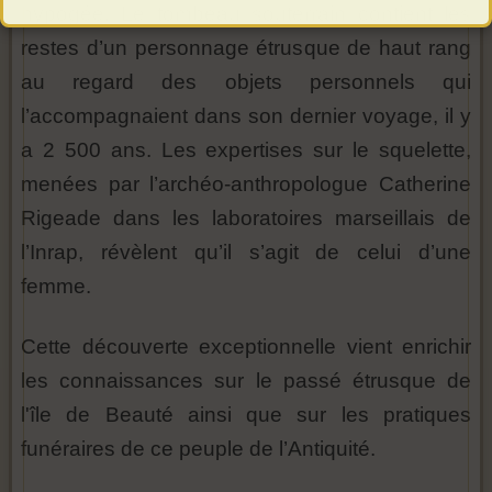
hypogée. Le tombeau souterrain contient les
restes d’un personnage étrusque de haut rang
au regard des objets personnels qui
l’accompagnaient dans son dernier voyage, il y
a 2 500 ans. Les expertises sur le squelette,
menées par l’archéo-anthropologue Catherine
Rigeade dans les laboratoires marseillais de
l’Inrap, révèlent qu’il s’agit de celui d’une
femme.
Cette découverte exceptionnelle vient enrichir
les connaissances sur le passé étrusque de
l'île de Beauté ainsi que sur les pratiques
funéraires de ce peuple de l’Antiquité.