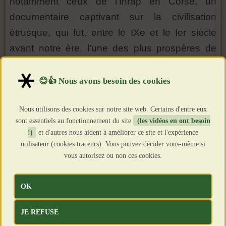
notamment ceux de l’Inrap en Corse, un
documentaire captivant sur la civilisation
étrusque, qui fut, entre le IXe et le Ier siècle
avant notre ère, l’une des plus prospères de
l’Antiquité.
En Corse, sur le site de Lamajone, à Aléria, une
équipe d’archéologues dirigée par Laurent
Nous utilisons des cookies sur notre site web. Certains d'entre eux
sont essentiels au fonctionnement du site
(les vidéos en ont besoin
Vidal, de l’Inrap (Institut national de recherches
!)
et d'autres nous aident à améliorer ce site et l'expérience
archéologiques préventives), a mis au jour, en
utilisateur (cookies traceurs). Vous pouvez décider vous-même si
2018, 130 tombes romaines dans un très bel
vous autorisez ou non ces cookies.
état de conservation. L'année suivante,
poursuivant leurs fouilles sous la nécropole, ils
OK
exhument une sépulture présentant une
JE REFUSE
configuration totalement différente : un