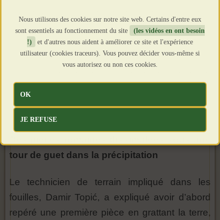
d’observation judicieusement répartis. Cela
Nous utilisons des cookies sur notre site web. Certains d'entre eux
permettait aux soldats d’observer les points de
sont essentiels au fonctionnement du site
(les vidéos en ont besoin
passage et les ravins menant au
fleuve
, mais
!)
et d'autres nous aident à améliorer ce site et l'expérience
utilisateur (cookies traceurs). Vous pouvez décider vous-même si
aussi de contrôler les mouvements
vous autorisez ou non ces cookies.
transfrontaliers et de transmettre des alertes le
long du dispositif défensif.
OK
JE REFUSE
Des pièces romaines dissimulées sous une
tour de guet dans la précipitation
Le technicien de terrain impliqué dans les
fouilles, Damir Topić, a expliqué avoir d’abord
repéré une première pièce en grattant la terre,