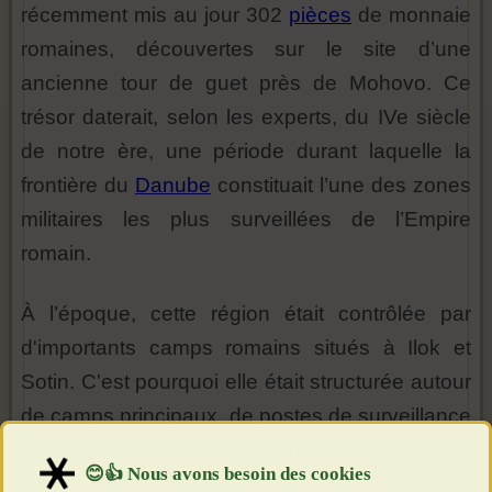
récemment mis au jour 302
pièces
de monnaie
romaines, découvertes sur le site d’une
ancienne tour de guet près de Mohovo. Ce
trésor daterait, selon les experts, du IVe siècle
de notre ère, une période durant laquelle la
frontière du
Danube
constituait l’une des zones
militaires les plus surveillées de l’Empire
romain.
À l’époque, cette région était contrôlée par
d'importants camps romains situés à Ilok et
Sotin. C'est pourquoi elle était structurée autour
de camps principaux, de postes de surveillance
secondaires, d’itinéraires de patrouille, ainsi
que de tours de guet en bois et de points