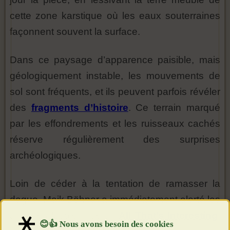
cette zone karstique où les eaux souterraines
façonnent souvent la surface.
Dans ce paysage d’apparence paisible, mais
géologiquement instable, les mouvements de
sol sont fréquents, et ils peuvent parfois révéler
des
fragments d’histoire
. Ce terrain marqué
par les effondrements et les ruisseaux cachés
réserve régulièrement des surprises
archéologiques.
Loin de céder à la tentation de ramasser la
dague, Maik Böhner a immédiatement alerté les
autorités locales. Selon
All That’s Interesting
,