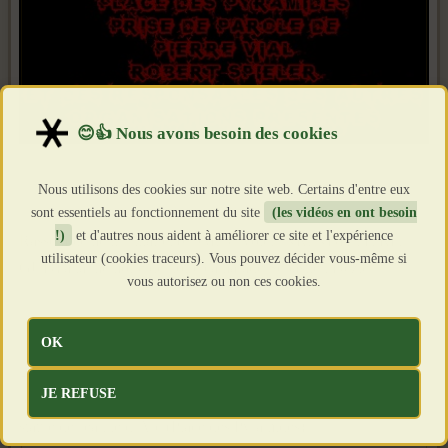
Nous utilisons des cookies sur notre site web. Certains d'entre eux
sont essentiels au fonctionnement du site
(les vidéos en ont besoin
!)
et d'autres nous aident à améliorer ce site et l'expérience
Rassemblement unitaire, (C9M, 3° Voie, JNR, NDP, TP, RF,
utilisateur (cookies traceurs). Vous pouvez décider vous-même si
GUD) à la mémoire de notre camarade Sébastien Dézieu
vous autorisez ou non ces cookies.
OK
Dimanche 8 mai, à 10 h 00, Place de la Madeleine à Paris,
grande manifestation nationaliste unitaire « La France est de
JE REFUSE
retour, Tous unis contre le Mondialisme ! ». Défilé jusqu’à la
statue de Jeanne d’Arc (Place des Pyramides).